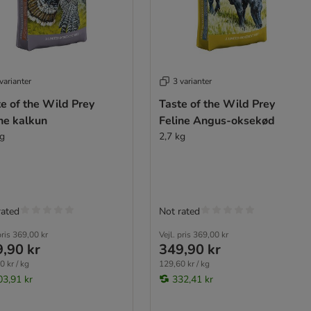
varianter
3 varianter
e of the Wild Prey
Taste of the Wild Prey
ne kalkun
Feline Angus-oksekød
kg
2,7 kg
rated
Not rated
pris
369,00 kr
Vejl. pris
369,00 kr
,90 kr
349,90 kr
0 kr / kg
129,60 kr / kg
03,91 kr
332,41 kr