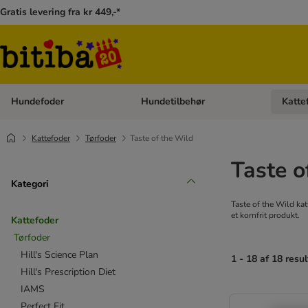
Gratis levering fra kr 449,-*
Hundefoder
Hundetilbehør
Katte
Åben kategori menu: Hundefoder
Åben ka
Kattefoder
Tørfoder
Taste of the Wild
Taste o
Kategori
Taste of the Wild kat
et kornfrit produkt.
Kattefoder
Tørfoder
Hill's Science Plan
1 - 18 af 18 resul
Hill's Prescription Diet
IAMS
Perfect Fit