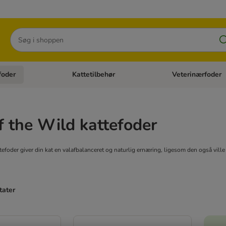
Søg
foder
Kattetilbehør
Veterinærfoder
tegori menu: Hundetilbehør
Åben kategori menu: Kattefoder
Åben kategori menu:
f the Wild kattefoder
tefoder giver din kat en valafbalanceret og naturlig ernæring, ligesom den også ville 
tater