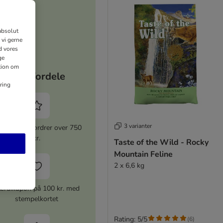
absolut
 vi gerne
d vores
ge
ation om
Dine fordele
ring
3 varianter
 rabat for ordrer over 750
kr.
Taste of the Wild - Rocky
Mountain Feline
2 x 6,6 kg
ærdikupon på 100 kr. med
stempelkortet
Rating: 5/5
(
6
)