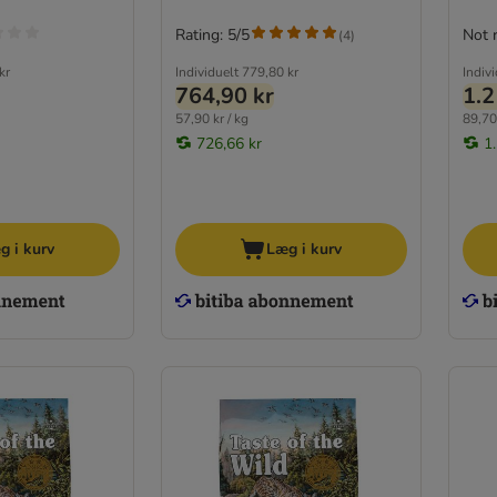
Rating: 5/5
Not 
(
4
)
kr
Individuelt
779,80 kr
Indiv
764,90 kr
1.2
57,90 kr / kg
89,70 
726,66 kr
1
g i kurv
Læg i kurv