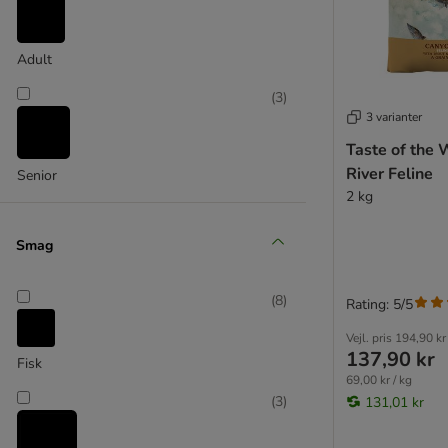
Purizon
Rosie's Farm
Schesir
Adult
Specific Veterinary Diet
(
3
)
Taste of the Wild
3 varianter
Wild Freedom
Taste of the 
Virbac Veterinary HPM
River Feline
Senior
Yarrah
2 kg
% Sparepakker
Smag
Killingefoder
(
8
)
Rating: 5/5
Kornfrit kattefoder
Steriliserede katte
Vejl. pris
194,90 kr
137,90 kr
Andre mærker
Fisk
69,00 kr / kg
(
3
)
131,01 kr
Thrive PremiumPlus
Cosma