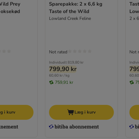
Wild Prey
Sparepakke: 2 x 6,6 kg
Tast
-oksekød
Taste of the Wild
Low
Lowland Creek Feline
2 x 6
Not rated
Not 
Individuelt
819,80 kr
Indiv
799,90 kr
799
60,60 kr / kg
60,60 
759,91 kr
7
g i kurv
Læg i kurv