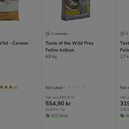
3 varianter
3 
Wild - Canyon
Taste of the Wild Prey
Tast
Feline kalkun
Feli
6,8 kg
2,7 
Not rated
Not 
(
4
)
Vejl. pris
649,00 kr
Vejl. 
554,90 kr
319
81,60 kr / kg
118,5
527,16 kr
3