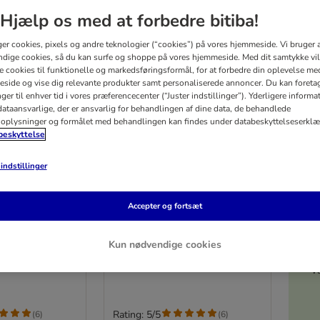
Hjælp os med at forbedre bitiba!
ger cookies, pixels og andre teknologier (“cookies”) på vores hjemmeside. Vi bruger 
dige cookies, så du kan surfe og shoppe på vores hjemmeside. Med dit samtykke vil
re cookies til funktionelle og markedsføringsformål, for at forbedre din oplevelse me
side og vise dig relevante produkter samt personaliserede annoncer. Du kan foreta
er til enhver tid i vores præferencecenter (“Juster indstillinger”). Yderligere inform
ataansvarlige, der er ansvarlig for behandlingen af ​​dine data, de behandlede
oplysninger og formålet med behandlingen kan findes under databeskyttelseserklæ
eskyttelse
indstillinger
3 varianter
5%
Wild - Rocky
Taste of the Wild - Rocky
Accepter og fortsæt
ine
Mountain Feline
6,6 kg
Kun nødvendige cookies
V
Rating: 5/5
(
6
)
(
6
)