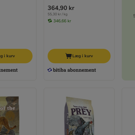
364,90 kr
55,30 kr / kg
346,66 kr
g i kurv
Læg i kurv