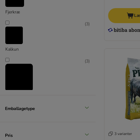
Fjerkræ
Læ
(
3
)
Kalkun
(
3
)
Okse & kalv
(
8
)
Emballagetype
Vildt
3 varianter
Pris