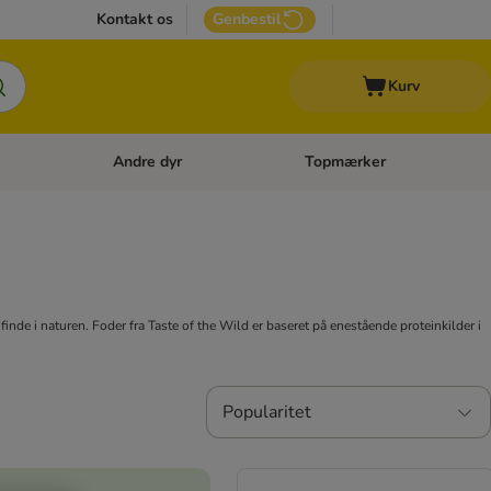
Kontakt os
Genbestil
Kurv
Andre dyr
Topmærker
 Kattetilbehør
Åben kategori menu: Veterinærfoder
Åben kategori menu: Andre d
finde i naturen. Foder fra Taste of the Wild er baseret på enestående proteinkilder i
Popularitet