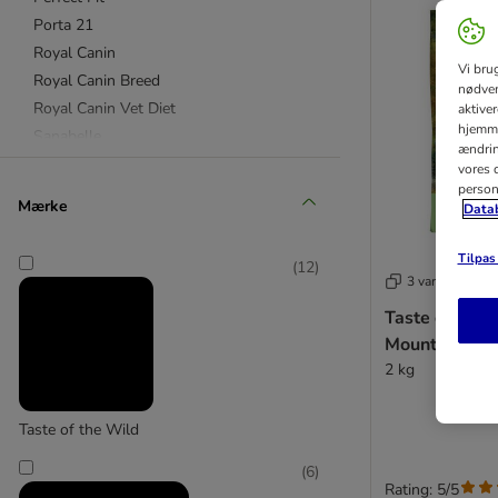
Porta 21
Royal Canin
Vi bru
Royal Canin Breed
nødven
Royal Canin Vet Diet
aktive
hjemme
Sanabelle
ændring
Smilla
vores d
person
Whiskas
Mærke
Datab
Affinity Advance
Tilpas 
(
12
)
Almo Nature
3 varianter
Animonda
Taste of the 
Applaws
Mountain Fel
Bozita
2 kg
Brekkies
Brit Cat
Taste of the Wild
Carnilove
Concept for Life
(
6
)
Rating: 5/5