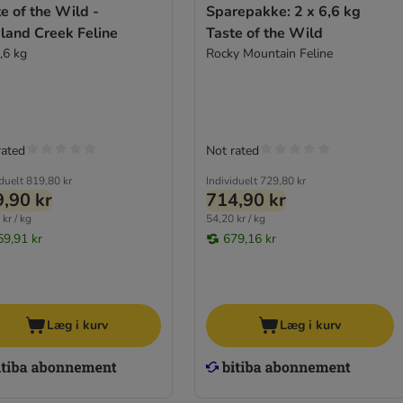
e of the Wild -
Sparepakke: 2 x 6,6 kg
land Creek Feline
Taste of the Wild
,6 kg
Rocky Mountain Feline
rated
Not rated
iduelt
819,80 kr
Individuelt
729,80 kr
,90 kr
714,90 kr
kr / kg
54,20 kr / kg
59,91 kr
679,16 kr
Læg i kurv
Læg i kurv